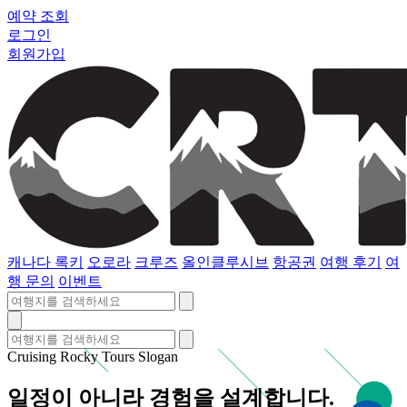
예약 조회
로그인
회원가입
캐나다 록키
오로라
크루즈
올인클루시브
항공권
여행 후기
여
행 문의
이벤트
Cruising Rocky Tours Slogan
일정이 아니라 경험을 설계합니다.