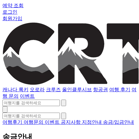
예약 조회
로그인
회원가입
캐나다 록키
오로라
크루즈
올인클루시브
항공권
여행 후기
여
행 문의
이벤트
여행후기
여행문의
이벤트
공지사항
지점안내
송금/입금안내
송금안내