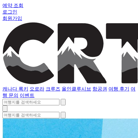
예약 조회
로그인
회원가입
캐나다 록키
오로라
크루즈
올인클루시브
항공권
여행 후기
여
행 문의
이벤트