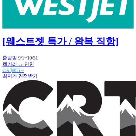
[웨스트젯 특가 / 왕복 직항]
출발일 9/1~10/31
캘거리 ↔ 인천
CA $855 ~
최저가 견적받기