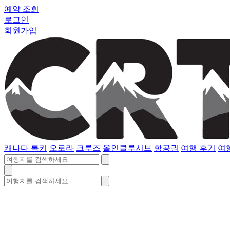
예약 조회
로그인
회원가입
캐나다 록키
오로라
크루즈
올인클루시브
항공권
여행 후기
여