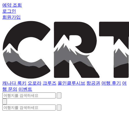
예약 조회
로그인
회원가입
캐나다 록키
오로라
크루즈
올인클루시브
항공권
여행 후기
여
행 문의
이벤트