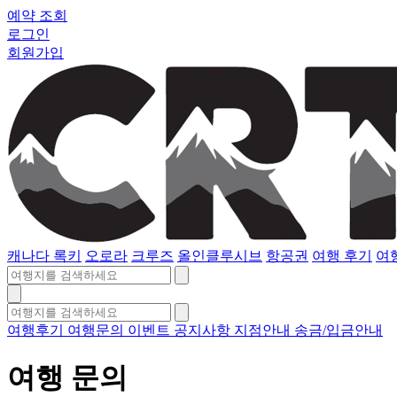
예약 조회
로그인
회원가입
캐나다 록키
오로라
크루즈
올인클루시브
항공권
여행 후기
여
여행후기
여행문의
이벤트
공지사항
지점안내
송금/입금안내
여행 문의