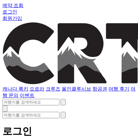
예약 조회
로그인
회원가입
캐나다 록키
오로라
크루즈
올인클루시브
항공권
여행 후기
여
행 문의
이벤트
로그인