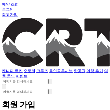
예약 조회
로그인
회원가입
캐나다 록키
오로라
크루즈
올인클루시브
항공권
여행 후기
여
행 문의
이벤트
회원 가입