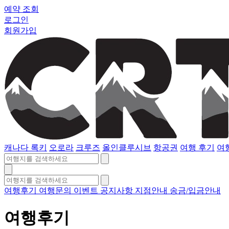
예약 조회
로그인
회원가입
캐나다 록키
오로라
크루즈
올인클루시브
항공권
여행 후기
여
여행후기
여행문의
이벤트
공지사항
지점안내
송금/입금안내
여행후기