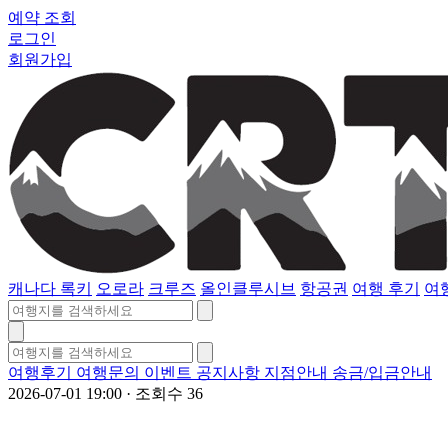
예약 조회
로그인
회원가입
캐나다 록키
오로라
크루즈
올인클루시브
항공권
여행 후기
여
여행후기
여행문의
이벤트
공지사항
지점안내
송금/입금안내
2026-07-01 19:00
·
조회수 36