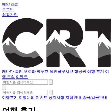
예약 조회
로그인
회원가입
캐나다 록키
오로라
크루즈
올인클루시브
항공권
여행 후기
여
행 문의
이벤트
여행후기
여행문의
이벤트
공지사항
지점안내
송금/입금안내
여행 후기