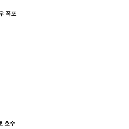
카우 폭포
토 호수