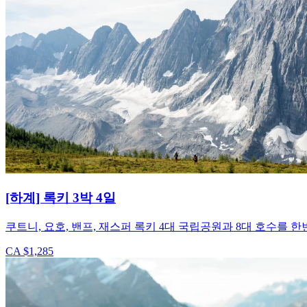
[하계] 록키 3박 4일
쿠트니, 요호, 밴프, 재스퍼 록키 4대 국립공원과 8대 호수를 
CA $1,285