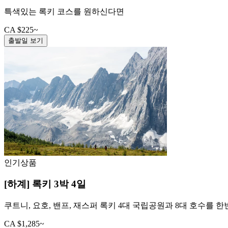
특색있는 록키 코스를 원하신다면
CA $225~
출발일 보기
인기상품
[하계] 록키 3박 4일
쿠트니, 요호, 밴프, 재스퍼 록키 4대 국립공원과 8대 호수를 
CA $1,285~