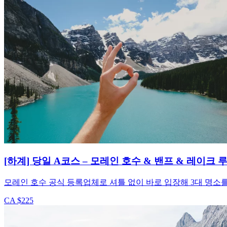
[하계] 당일 A코스 – 모레인 호수 & 밴프 & 레이크 
모레인 호수 공식 등록업체로 셔틀 없이 바로 입장해 3대 명소
CA $225