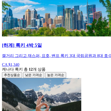
[하계] 록키 4박 5일
캘거리 그리고 재스퍼, 요호, 밴프 록키 3대 국립공원과 8대 호
CA $1,340
캐나다 록키
총
12
개 상품
추천상품순
낮은 가격순
높은 가격순