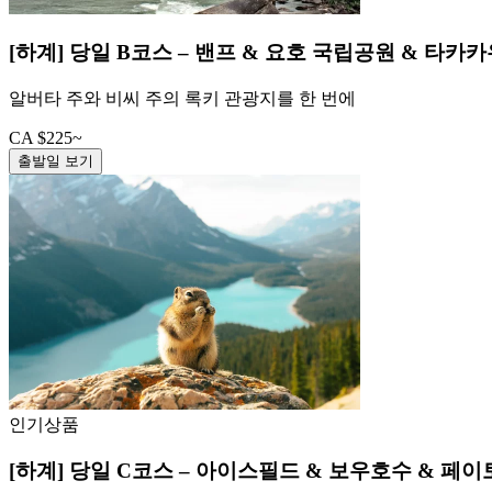
[하계] 당일 B코스 – 밴프 & 요호 국립공원 & 타카
알버타 주와 비씨 주의 록키 관광지를 한 번에
CA $225~
출발일 보기
인기상품
[하계] 당일 C코스 – 아이스필드 & 보우호수 & 페이