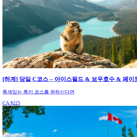
[하계] 당일 C코스 – 아이스필드 & 보우호수 & 페이
특색있는 록키 코스를 원하신다면
CA $225