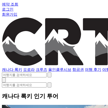
예약 조회
로그인
회원가입
캐나다 록키
오로라
크루즈
올인클루시브
항공권
여행 후기
여
캐나다 록키 인기 투어