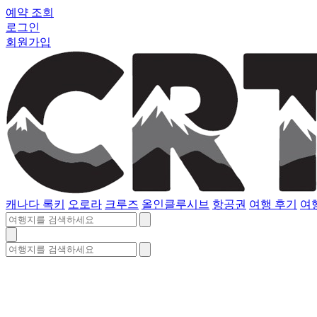
예약 조회
로그인
회원가입
캐나다 록키
오로라
크루즈
올인클루시브
항공권
여행 후기
여