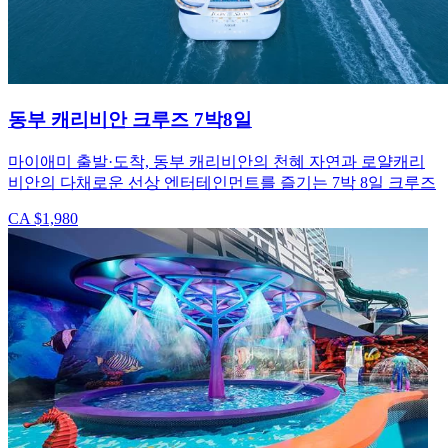
동부 캐리비안 크루즈 7박8일
마이애미 출발·도착, 동부 캐리비안의 천혜 자연과 로얄캐리
비안의 다채로운 선상 엔터테인먼트를 즐기는 7박 8일 크루즈
CA $1,980