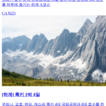
를 하루에 즐기는 하계 A코스
CA $225
[하계] 록키 3박 4일
쿠트니, 요호, 밴프, 재스퍼 록키 4대 국립공원과 8대 호수를 한