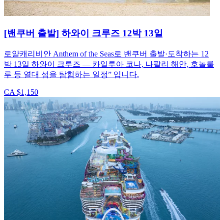
[밴쿠버 출발] 하와이 크루즈 12박 13일
로얄캐리비안 Anthem of the Seas로 밴쿠버 출발·도착하는 12
박 13일 하와이 크루즈 — 카일루아 코나, 나팔리 해안, 호놀룰
루 등 열대 섬을 탐험하는 일정” 입니다.
CA $1,150