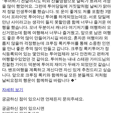
"투어하기 전날까지도 비와 산불영향으로 날씨가 흐려서 걱정
을 많이 했었어요. 그런데 투어당일에 거짓말처럼 날씨가 맑아
져 정말 인생투어를 했습니다. 또 운이 좋게도 저를 포함한 3명
이서 프라이빗 투어아닌 투어를 하게되었는데요. 서로 당일에
만난 사이라고는 생각이 들지 못할만큼 함께 너무나 즐거운 여
행을 했습니다. 모녀 두분이서 캐나다 여기저기를 여행하러 오
신거였는데 함께 여행해서 너무나 즐거웠고, 앞으로 남은 여행
도 좋은 추억 많이 만들어가시길 바라요. 혼자온 여행이라 외
롭지 않을까 걱정했는데 크루징 록키투어를 통해 소중한 인연
을 만나 좋은 추억 많이 만들고 갑니다. 크루징 록키투어가 정
식등록되어 있는 몇안되는 투어업체라 보다 안전하고 편하게
여행할수있었던 것 같아요. 투어하는 내내 스테판 가이드님의
친절한 가이드 덕분에 투어의 재미가 두배가 되었던것 같습니
다. 밴프여행을 계획하고 계신다면 자신 있게 추천드리고 싶습
니다. 앞으로 크루징 록키와 함께하실 모든 분들께도 저처럼
날씨요정의 행운이 함께하길 바랍니다 🍀"
자세히 보기
궁금하신 점이 있으시면 언제든지 문의주세요.
궁금하신 점이 있으시면