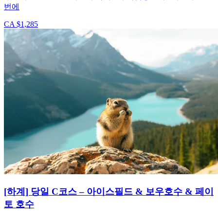
번에
CA $1,285
[하계] 당일 C코스 – 아이스필드 & 보우호수 & 페이
토 호수