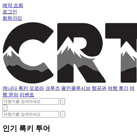
예약 조회
로그인
회원가입
캐나다 록키
오로라
크루즈
올인클루시브
항공권
여행 후기
여
행 문의
이벤트
인기 록키 투어