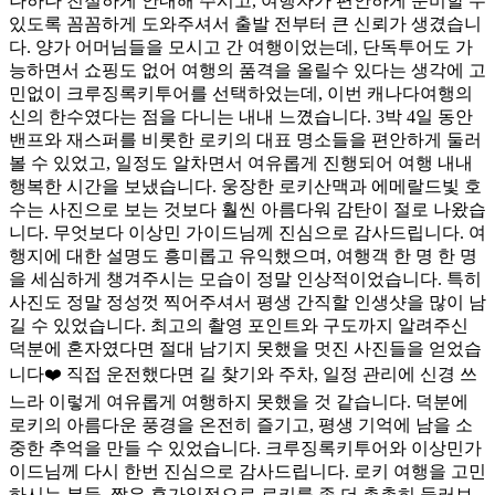
나하나 친절하게 안내해 주시고, 여행자가 편안하게 준비할 수
있도록 꼼꼼하게 도와주셔서 출발 전부터 큰 신뢰가 생겼습니
다. 양가 어머님들을 모시고 간 여행이었는데, 단독투어도 가
능하면서 쇼핑도 없어 여행의 품격을 올릴수 있다는 생각에 고
민없이 크루징록키투어를 선택하었는데, 이번 캐나다여행의
신의 한수였다는 점을 다니는 내내 느꼈습니다. 3박 4일 동안
밴프와 재스퍼를 비롯한 로키의 대표 명소들을 편안하게 둘러
볼 수 있었고, 일정도 알차면서 여유롭게 진행되어 여행 내내
행복한 시간을 보냈습니다. 웅장한 로키산맥과 에메랄드빛 호
수는 사진으로 보는 것보다 훨씬 아름다워 감탄이 절로 나왔습
니다. 무엇보다 이상민 가이드님께 진심으로 감사드립니다. 여
행지에 대한 설명도 흥미롭고 유익했으며, 여행객 한 명 한 명
을 세심하게 챙겨주시는 모습이 정말 인상적이었습니다. 특히
사진도 정말 정성껏 찍어주셔서 평생 간직할 인생샷을 많이 남
길 수 있었습니다. 최고의 촬영 포인트와 구도까지 알려주신
덕분에 혼자였다면 절대 남기지 못했을 멋진 사진들을 얻었습
니다❤️ 직접 운전했다면 길 찾기와 주차, 일정 관리에 신경 쓰
느라 이렇게 여유롭게 여행하지 못했을 것 같습니다. 덕분에
로키의 아름다운 풍경을 온전히 즐기고, 평생 기억에 남을 소
중한 추억을 만들 수 있었습니다. 크루징록키투어와 이상민가
이드님께 다시 한번 진심으로 감사드립니다. 로키 여행을 고민
하시는 분들, 짧은 휴가일정으로 로키를 좀 더 촘촘히 둘러보