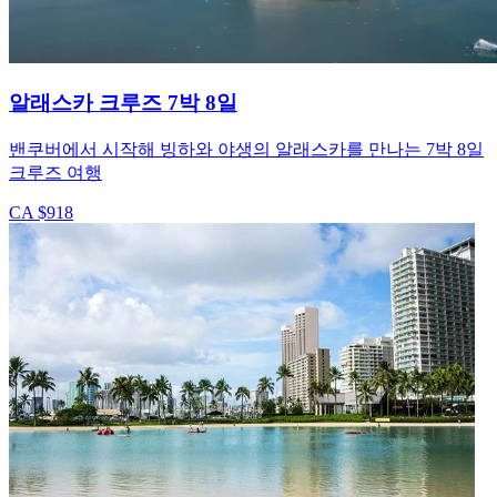
알래스카 크루즈 7박 8일
밴쿠버에서 시작해 빙하와 야생의 알래스카를 만나는 7박 8일
크루즈 여행
CA $918