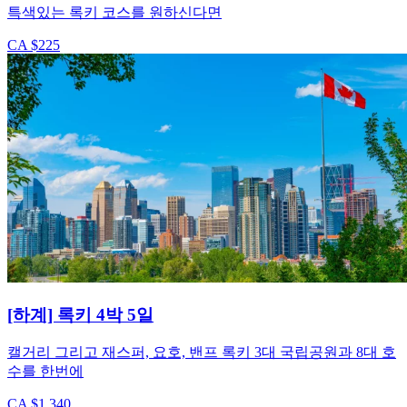
특색있는 록키 코스를 원하신다면
CA $225
[하계] 록키 4박 5일
캘거리 그리고 재스퍼, 요호, 밴프 록키 3대 국립공원과 8대 호
수를 한번에
CA $1,340