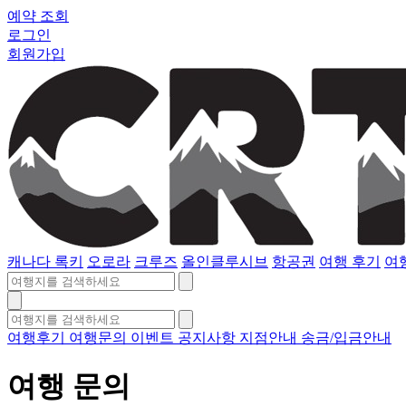
예약 조회
로그인
회원가입
캐나다 록키
오로라
크루즈
올인클루시브
항공권
여행 후기
여
여행후기
여행문의
이벤트
공지사항
지점안내
송금/입금안내
여행 문의